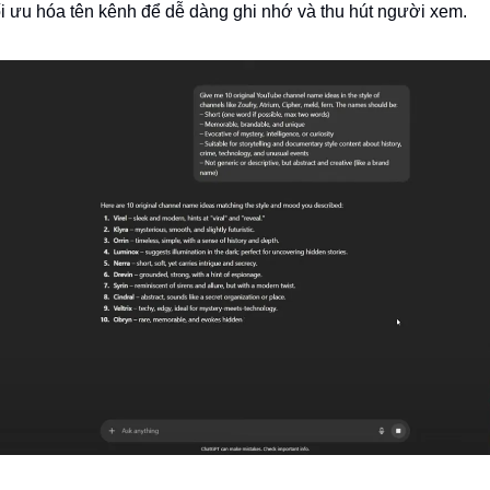
i ưu hóa tên kênh để dễ dàng ghi nhớ và thu hút người xem.