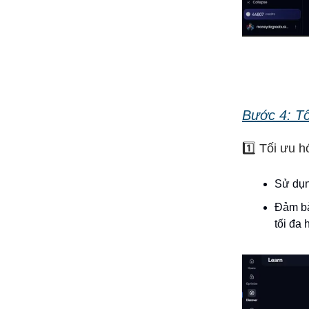
Bước 4: T
1️⃣ Tối ưu h
Sử dụn
Đảm bả
tối đa