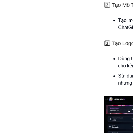
2️⃣ Tạo Mô
Tạo mô
ChatGP
3️⃣ Tạo Log
Dùng C
cho kê
Sử dụn
nhưng 