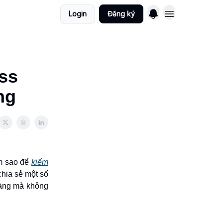
Login
Đăng ký
ess
́ng
àm sao để
kiếm
chia sẻ một số
 dàng mà không