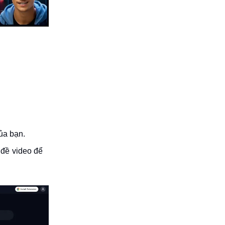
ủa bạn.
 đề video để