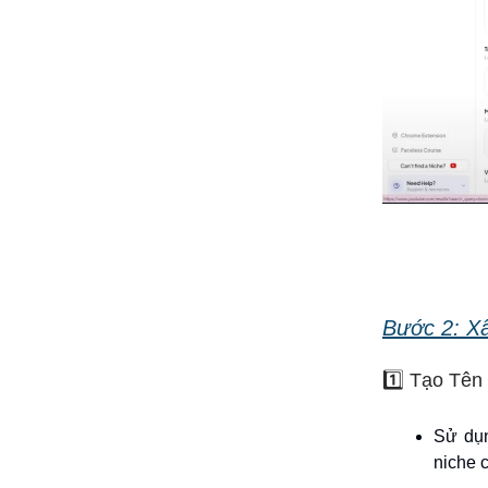
Bước 2: X
1️⃣ Tạo Tên
Sử dụn
niche 