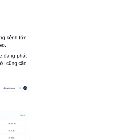
ững kênh lớn
eo.
e đang phát
hời cũng cần