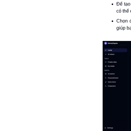
Để tạo
có thể 
Chọn đ
giúp b