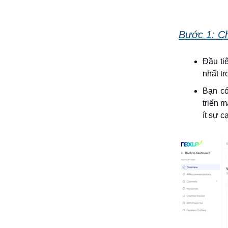
Bước 1: C
Đầu ti
nhất tr
Bạn có
triển 
ít sự c