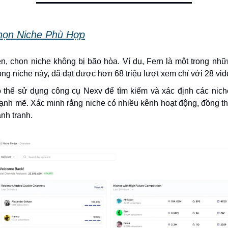
họn Niche Phù Hợp
ên, chọn niche không bị bão hòa. Ví dụ, Fern là một trong nh
ong niche này, đã đạt được hơn 68 triệu lượt xem chỉ với 28 vid
 thể sử dụng công cụ Nexv để tìm kiếm và xác định các nich
mạnh mẽ. Xác minh rằng niche có nhiều kênh hoạt động, đồng t
ạnh tranh.