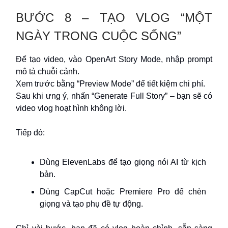
BƯỚC 8 – TẠO VLOG “MỘT
NGÀY TRONG CUỘC SỐNG”
Để tạo video, vào OpenArt Story Mode, nhập prompt
mô tả chuỗi cảnh.
Xem trước bằng “Preview Mode” để tiết kiệm chi phí.
Sau khi ưng ý, nhấn “Generate Full Story” – bạn sẽ có
video vlog hoạt hình không lời.
Tiếp đó:
Dùng ElevenLabs để tạo giọng nói AI từ kịch
bản.
Dùng CapCut hoặc Premiere Pro để chèn
giọng và tạo phụ đề tự động.