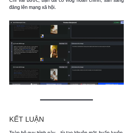
Chỉ vài bước, bạn đã có vlog hoàn chỉnh, sẵn sàng
đăng lên mạng xã hội.
KẾT LUẬN
Toàn bộ quy trình này – từ tạo khuôn mặt, huấn luyện,