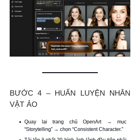
BƯỚC 4 – HUẤN LUYỆN NHÂN
VẬT ẢO
Quay lại trang chủ OpenArt → mục
“Storytelling” → chọn “Consistent Character.”
Tải lên ít nhất 20 hình ảnh (ảnh đầu tiên phải