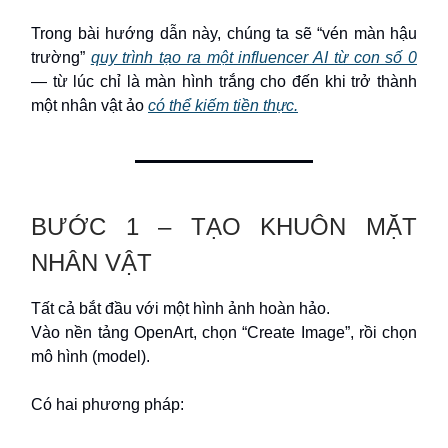
Trong bài hướng dẫn này, chúng ta sẽ “vén màn hậu
trường”
quy trình tạo ra một influencer AI từ con số 0
— từ lúc chỉ là màn hình trắng cho đến khi trở thành
một nhân vật ảo
có thể kiếm tiền thực.
BƯỚC 1 – TẠO KHUÔN MẶT
NHÂN VẬT
Tất cả bắt đầu với một hình ảnh hoàn hảo.
Vào nền tảng OpenArt, chọn “Create Image”, rồi chọn
mô hình (model).
Có hai phương pháp: