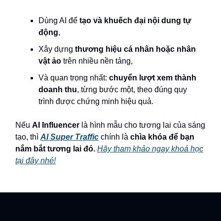
Dùng AI để
tạo và khuếch đại nội dung tự
động
,
Xây dựng
thương hiệu cá nhân hoặc nhân
vật ảo
trên nhiều nền tảng,
Và quan trọng nhất:
chuyển lượt xem thành
doanh thu
, từng bước một, theo đúng quy
trình được chứng minh hiệu quả.
Nếu
AI Influencer
là hình mẫu cho tương lai của sáng
tạo, thì
AI Super Traffic
chính là
chìa khóa để bạn
nắm bắt tương lai đó.
Hãy tham khảo ngay khoá học
tại đây nhé!