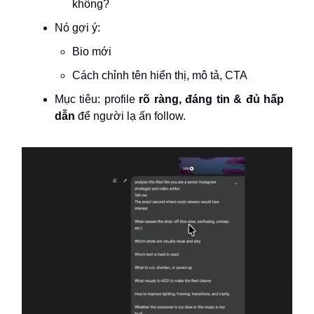
không?
Nó gợi ý:
Bio mới
Cách chỉnh tên hiển thị, mô tả, CTA
Mục tiêu: profile
rõ ràng, đáng tin & đủ hấp
dẫn
để người lạ ấn follow.