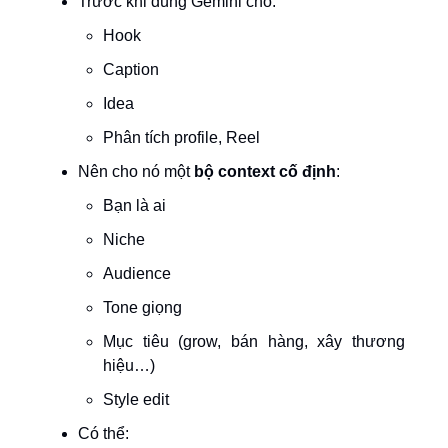
Trước khi dùng Gemini cho:
Hook
Caption
Idea
Phân tích profile, Reel
Nên cho nó một
bộ context cố định
:
Bạn là ai
Niche
Audience
Tone giọng
Mục tiêu (grow, bán hàng, xây thương
hiệu…)
Style edit
Có thể: