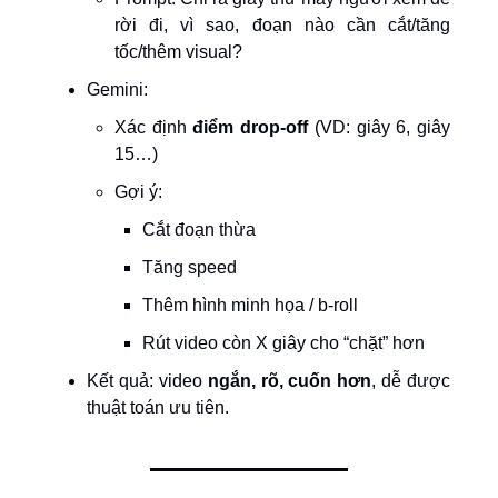
rời đi, vì sao, đoạn nào cần cắt/tăng
tốc/thêm visual?
Gemini:
Xác định
điểm drop-off
(VD: giây 6, giây
15…)
Gợi ý:
Cắt đoạn thừa
Tăng speed
Thêm hình minh họa / b-roll
Rút video còn X giây cho “chặt” hơn
Kết quả: video
ngắn, rõ, cuốn hơn
, dễ được
thuật toán ưu tiên.