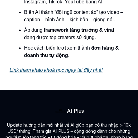
Instagram, TikTok, YouTube bằng AI.
Biến AI thành “đội ngũ content ảo” tạo video –
caption – hình ảnh – kịch bản – giọng nói.
Áp dụng
framework tăng trưởng & viral
đang được top creators sử dụng.
Học cách biến lượt xem thành
đơn hàng &
doanh thu tự động
.
Link tham khảo khoá học ngay tại đây nhé!
AI Plus
Update hướng dẫn mới nhất về AI giúp bạn có thu nhập > 10k
USD/ tháng! Tham gia A.I PLUS – cộng đồng dành cho những
người muốn tăng tốc – tự động hóa – và bứt phá thu nhập bằng