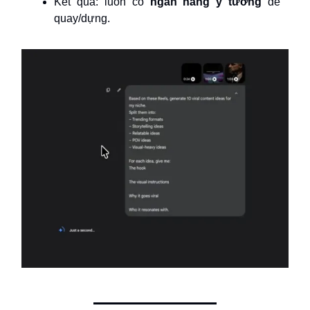
Kết quả: luôn có
ngân hàng ý tưởng
để
quay/dựng.