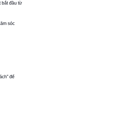
 bắt đầu từ
hăm sóc
ách” để