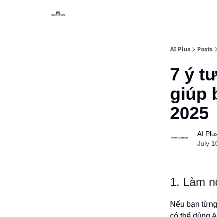
AI Plus
Posts
7 ý t
giúp 
2025
AI Plu
July 1
1. Làm n
Nếu bạn từng 
có thể dùng 