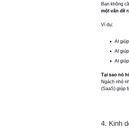
Bạn không cầ
một vấn đề r
Ví dụ:
AI giú
AI giú
AI giúp
Tại sao nó h
Ngách nhỏ nh
(SaaS) giúp 
4. Kinh 