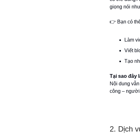
giọng nói như
👉 Bạn có thể
Làm vi
Viết b
Tạo nh
Tại sao đây 
Nội dung vẫn 
công – người 
2. Dịch v