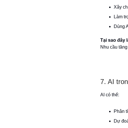
Xây ch
Làm trợ
Dùng A
Tại sao đây 
Nhu cầu tăng 
7. AI tro
AI có thể:
Phân t
Dự đoá