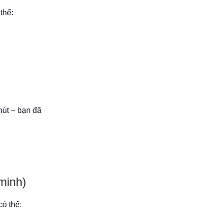
thể:
hút – bạn đã
 minh)
có thể: