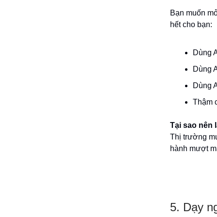
Bạn muốn mở s
hết cho bạn:
Dùng A
Dùng A
Dùng A
Thậm ch
Tại sao nên 
Thị trường mu
hành mượt mà
5. Dạy n