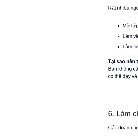
Rất nhiều ng
Mở lớp
Làm vi
Làm tư
Tại sao nên 
Bạn không cần
có thể dạy và 
6. Làm ch
Các doanh ngh