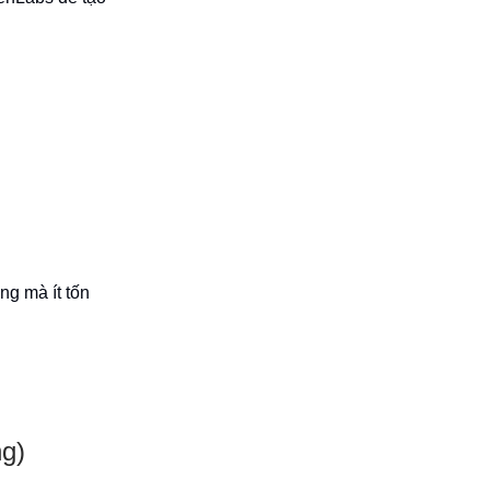
ng mà ít tốn
ng)