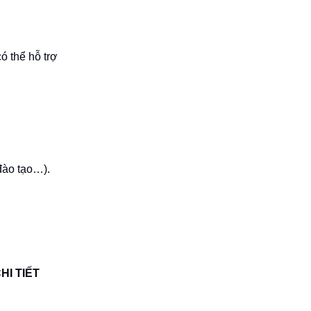
ó thể hỗ trợ
 đào tạo…).
CHI TIẾT