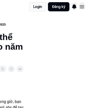
Login
Đăng ký
 2025
hể
̀o năm
ưng giờ, bạn
enLabs để tạo