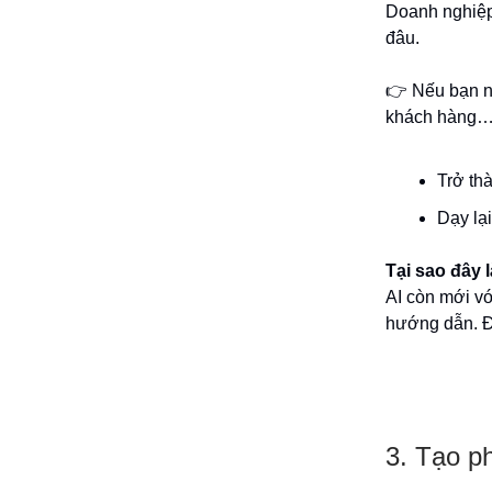
Doanh nghiệp
đâu.
👉 Nếu bạn n
khách hàng… 
Trở thà
Dạy lạ
Tại sao đây 
AI còn mới vớ
hướng dẫn. Đ
3. Tạo p