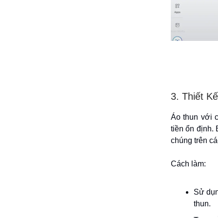
3. Thiết K
Áo thun với 
tiền ổn định.
chúng trên cá
Cách làm:
Sử dụn
thun.