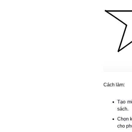
Cách làm:
Tạo mộ
sách.
Chọn k
cho ph