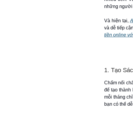
những người 
Và hiện tại,
A
và dễ tiếp cận
tiền online v
1. Tạo Sá
Chấm nối chấm
để tạo thành
mỗi tháng ch
bạn có thể d