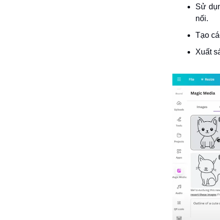
Sử dụn
nối.
Tạo cá
Xuất s