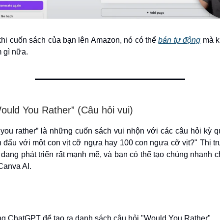
 khi cuốn sách của bạn lên Amazon, nó có thể
bán tự động
mà k
 gì nữa.
ould You Rather” (Câu hỏi vui)
you rather” là những cuốn sách vui nhộn với các câu hỏi kỳ 
 đấu với một con vịt cỡ ngựa hay 100 con ngựa cỡ vịt?" Thị t
đang phát triển rất mạnh mẽ, và bạn có thể tạo chúng nhanh 
anva AI.
g ChatGPT để tạo ra danh sách câu hỏi "Would You Rather".