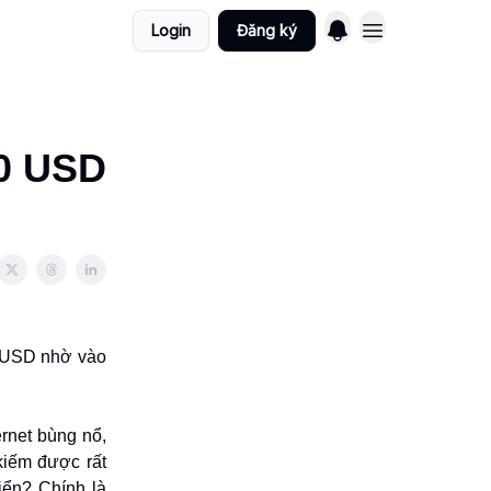
Login
Đăng ký
50 USD
0 USD nhờ vào
ernet bùng nổ,
kiếm được rất
riển? Chính là