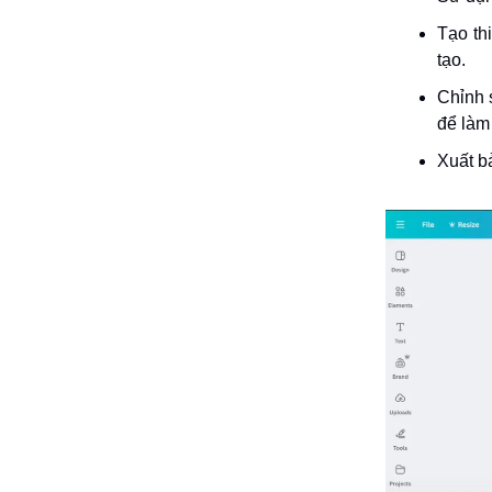
Tạo th
tạo.
Chỉnh 
để làm
Xuất b