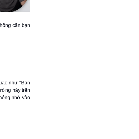
hông cần bạn
quặc như "Bạn
rường này trên
chóng nhờ vào