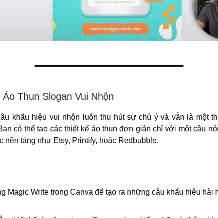
ế Áo Thun Slogan Vui Nhộn
câu khẩu hiệu vui nhộn luôn thu hút sự chú ý và vẫn là một th
 Bạn có thể tạo các thiết kế áo thun đơn giản chỉ với một câu nói
c nền tảng như Etsy, Printify, hoặc Redbubble.
g Magic Write trong Canva để tạo ra những câu khẩu hiệu hài