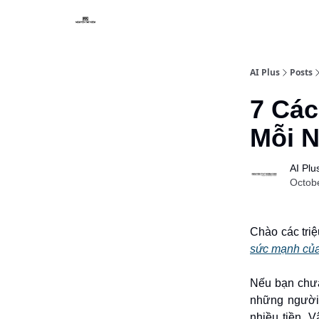
AI Plus
Posts
7 Cá
Mỗi 
AI Plu
Octob
Chào các tri
sức mạnh của
Nếu bạn chưa 
những người 
nhiều tiền. V