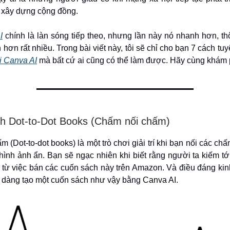
xây dựng cộng đồng.
I
chính là làn sóng tiếp theo, nhưng lần này nó nhanh hơn, t
 hơn rất nhiều. Trong bài viết này, tôi sẽ chỉ cho bạn 7 cách tu
ới Canva AI
mà bất cứ ai cũng có thể làm được. Hãy cùng khám 
ch Dot-to-Dot Books (Chấm nối chấm)
 (Dot-to-dot books) là một trò chơi giải trí khi bạn nối các chấ
 hình ảnh ẩn. Bạn sẽ ngạc nhiên khi biết rằng người ta kiếm t
ỉ từ việc bán các cuốn sách này trên Amazon. Và điều đáng kin
ễ dàng tạo một cuốn sách như vậy bằng Canva AI.