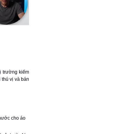
ị trường kiếm
 thú vị và bán
 hước cho áo