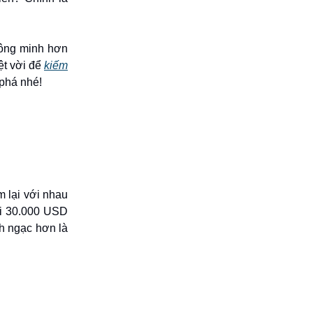
hông minh hơn
yệt vời để
kiếm
phá nhé!
m lại với nhau
ới 30.000 USD
h ngạc hơn là