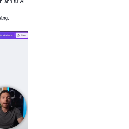
h ảnh từ AI
hàng.