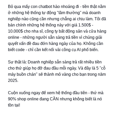
Bỏ qua mấy con chatbot hào nhoáng đi - tiền thật nằm
ở những hệ thống tự động "tầm thường" mà doanh
nghiệp nào cũng cần nhưng chẳng ai chịu làm. Tôi đã
bán chính những hệ thống này với giá 1.500$ -
10.000$ cho nha sĩ, công ty bất động sản và cửa hàng
online - những người sẵn sàng trả tiền vì chúng giải
quyết vấn đề đau đớn hàng ngày của họ. Không cần
biết code - chỉ cần kết nối vài công cụ AI phổ biến.
Sự thật là: Doanh nghiệp sẵn sàng trả rất nhiều tiền
cho thứ giúp họ đỡ đau đầu mỗi ngày. Và đây là 5 "cỗ
máy buồn chán" sẽ thành mỏ vàng cho bạn trong năm
2025.
Cuộn xuống ngay để xem hệ thống đầu tiên - thứ mà
90% shop online đang CẦN nhưng không biết là nó
tồn tại!